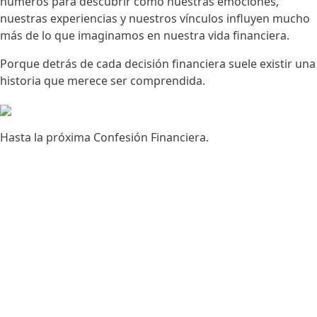
números para descubrir cómo nuestras emociones,
nuestras experiencias y nuestros vínculos influyen mucho
más de lo que imaginamos en nuestra vida financiera.
Porque detrás de cada decisión financiera suele existir una
historia que merece ser comprendida.
Hasta la próxima Confesión Financiera.
© 2026 SKANDIA
Servicio de atención al cliente:
Correo electrónico:
servicio@skandia.com.mx
Teléfono de contacto:
55 5093 0220
Oficinas:
Calle Ferrocarril de Cuernavaca 689,
Col. Granada Miguel Hidalgo, 11529, Ciudad de
México.