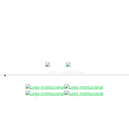
CONDUSEF
CNBV
CNSF
Síguenos:
Descarga nuestra app
IOS
Google Play