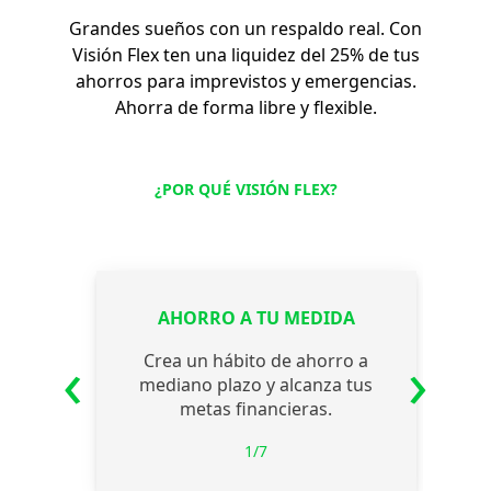
Grandes sueños con un respaldo real. Con
Visión Flex ten una liquidez del 25% de tus
ahorros para imprevistos y emergencias.
Ahorra de forma libre y flexible.
¿POR QUÉ VISIÓN FLEX?
AHORRO A TU MEDIDA
CONSTANC
‹
›
Crea un hábito de ahorro a
A partir d
mediano plazo y alcanza tus
liquidez 
metas financieras.
par
1/7