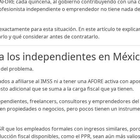
FORE cada quincena, al gobierno contribuyendo con una cu
ofesionista independiente o emprendedor no tiene nada de e
 exactamente para esta situación. En este artículo te expli
lo y qué considerar antes de contratarlo.
ara los independientes en Méxi
 del problema.
os a afiliarse al IMSS ni a tener una AFORE activa con apor
sto adicional que se suma a la carga fiscal que ya tienen.
ependientes, freelancers, consultores y emprendedores del p
nen propiedades o negocios, pero pocos tienen un instrumen
SR que los empleados formales con ingresos similares, por
cción fiscal disponibles, como el PPR, sean aún más valio