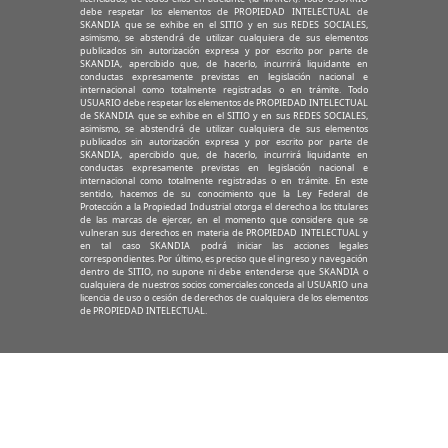
debe respetar los elementos de PROPIEDAD INTELECTUAL de
SKANDIA que se exhibe en el SITIO y en sus REDES SOCIALES,
asimismo, se abstendrá de utilizar cualquiera de sus elementos
publicados sin autorización expresa y por escrito por parte de
SKANDIA, apercibido que, de hacerlo, incurrirá liquidante en
conductas expresamente previstas en legislación nacional e
internacional como totalmente registradas o en trámite. Todo
USUARIO debe respetar los elementos de PROPIEDAD INTELECTUAL
de SKANDIA que se exhibe en el SITIO y en sus REDES SOCIALES,
asimismo, se abstendrá de utilizar cualquiera de sus elementos
publicados sin autorización expresa y por escrito por parte de
SKANDIA, apercibido que, de hacerlo, incurrirá liquidante en
conductas expresamente previstas en legislación nacional e
internacional como totalmente registradas o en trámite. En este
sentido, hacemos de su conocimiento que la Ley Federal de
Protección a la Propiedad Industrial otorga el derecho a los titulares
de las marcas de ejercer, en el momento que considere que se
vulneran sus derechos en materia de PROPIEDAD INTELECTUAL y
en tal caso SKANDIA podrá iniciar las acciones legales
correspondientes. Por último, es preciso que el ingreso y navegación
dentro de SITIO, no supone ni debe entenderse que SKANDIA o
cualquiera de nuestros socios comerciales conceda al USUARIO una
licencia de uso o cesión de derechos de cualquiera de los elementos
de PROPIEDAD INTELECTUAL.
© 2026 SKANDIA
Servicio de atención al cliente: