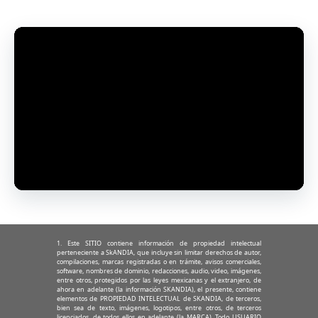
1. Este SITIO contiene información de propiedad intelectual
perteneciente a SkANDIA, que incluye sin limitar derechos de autor,
compilaciones, marcas registradas o en trámite, avisos comerciales,
software, nombres de dominio, redacciones, audio, video, imágenes,
entre otros, protegidos por las leyes mexicanas y el extranjero, de
ahora en adelante (la información SKANDIA), el presente, contiene
elementos de PROPIEDAD INTELECTUAL de SKANDIA, de terceros,
bien sea de texto, imágenes, logotipos, entre otros, de terceros
licenciados, de todos ellos en adelante (la MARCA). Todo USUARIO