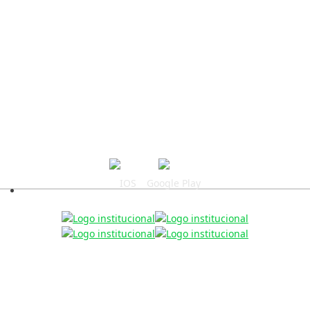
CONDUSEF
CNBV
CNSF
Síguenos:
Descarga nuestra app
IOS
Google Play