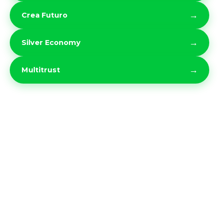
→
Crea Futuro
→
Silver Economy
→
Multitrust
© 2026 SKANDIA
Servicio de atención al cliente:
Correo electrónico:
servicio@skandia.com.mx
Teléfono de contacto:
55 5093 0220
Oficinas:
Calle Ferrocarril de Cuernavaca 689,
Col. Granada Miguel Hidalgo, 11529, Ciudad de
México.