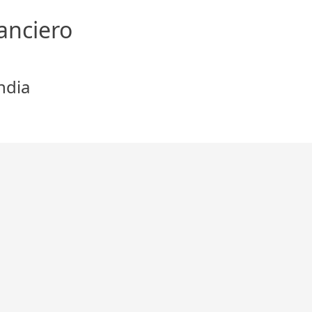
anciero
ndia