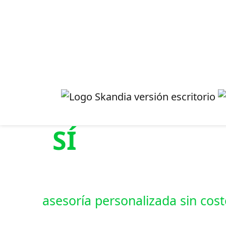
SÍ
IMPORTA
Lo que
Es cómo construyes tu reti
Recibe
asesoría personalizada sin cos
Te ayudamos a entender tu situación y definir un