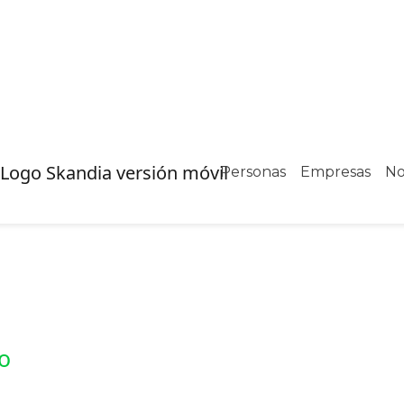
Personas
Empresas
No
ro
to
y construye un plan hecho para ti​
 plan claro